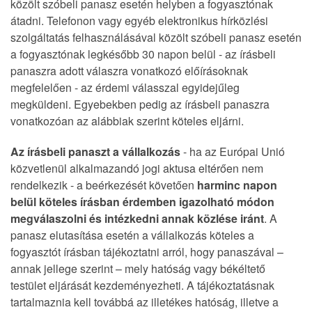
közölt szóbeli panasz esetén helyben a fogyasztónak
átadni. Telefonon vagy egyéb elektronikus hírközlési
szolgáltatás felhasználásával közölt szóbeli panasz esetén
a fogyasztónak legkésőbb 30 napon belül - az írásbeli
panaszra adott válaszra vonatkozó előírásoknak
megfelelően - az érdemi válasszal egyidejűleg
megküldeni. Egyebekben pedig az írásbeli panaszra
vonatkozóan az alábbiak szerint köteles eljárni.
Az írásbeli panaszt a vállalkozás
- ha az Európai Unió
közvetlenül alkalmazandó jogi aktusa eltérően nem
rendelkezik - a beérkezését követően
harminc napon
belül köteles írásban érdemben igazolható módon
megválaszolni és intézkedni annak közlése iránt
. A
panasz elutasítása esetén a vállalkozás köteles a
fogyasztót írásban tájékoztatni arról, hogy panaszával –
annak jellege szerint – mely hatóság vagy békéltető
testület eljárását kezdeményezheti. A tájékoztatásnak
tartalmaznia kell továbbá az illetékes hatóság, illetve a