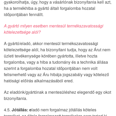
gyakorolhatja, úgy, hogy a vásárlónak bizonyítania kell azt,
ha a termékhiba a gyártó általi forgalomba hozatal
időpontjában fennállt.
A gyártó milyen esetben mentesül termékszavatossági
kötelezettsége alól?
A gyártó/eladó, akkor mentesül termékszavatossági
kötelezettsége alól, ha bizonyítani tudja, hogy az Árut nem
üzleti tevékenysége körében gyártotta, illetve hozta
forgalomba, vagy a hiba a tudomány és a technika állása
szerint a forgalomba hozatal időpontjában nem volt
felismerhető vagy az Áru hibája jogszabály vagy kötelező
hatósági előírás alkalmazásából ered.
Az eladónk/gyártónak a mentesüléshez elegendő egy okot
bizonyítania.
4.5.
J
ótállás: e
ladó nem forgalmaz jótállás köteles
terméket, az általa forgalmazott termékekre nem terjed ki