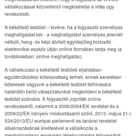
vállalkozással közvetlenül megkísérelje a vitás ügy
rendezését.
A békéltető testület – kivéve, ha a fogyasztó személyes
meghallgatást kér - a meghallgatást személyes jelenlét
nélküli, hang- és képi átvitelt egyidejűleg biztosító
elektronikai eszköz útján online formában tartja meg (a
továbbiakban: online meghallgatás).
A vállalkozást a békéltető testületi eljárásban
együttműködési kötelezettség terheli, ennek keretében
kötelesek vagyunk a békéltető testület felhívására
határidőn belül válasziratunkat megküldeni a békéltető
testület számára. A fogyasztói jogviták online
rendezéséről, valamint a 2006/2004/EK rendelet és a
2009/22/EK irányelv módosításáról szóló, 2013. május 21-i
524/2013/EU európai parlamenti és tanácsi rendelet
alkalmazásának kivételével a vállalkozás a
meghallgatáson egyezség létrehozatalára feljogosított