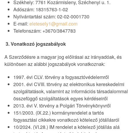
Székhely: 7761 Kozármisleny, Széchenyi u. 1.
Adószám: 18315763-1-02
Nyilvántartási szám: 02-02-0001730
E-mail:
eletesely1@gmail.com
Telefonszám: +3670/3847783
3. Vonatkozó jogszabályok
A Szerződésre a magyar jog előírásai az irányadóak, és
különösen az alábbi jogszabályok vonatkoznak:
1997. évi CLV. törvény a fogyasztóvédelemről
2001. évi CVIII. törvény az elektronikus kereskedelmi
szolgáltatások, valamint az információs társadalommal
összefüggő szolgáltatások egyes kérdéseiről
2013. évi V. törvény a Polgári Törvénykönyvről
151/2003. (IX.22.) kormányrendelet a tartós
fogyasztási cikkekre vonatkozó kötelező jótállásról
10/2024. (VI.28.) IM rendelet a kötelező jótállás alá