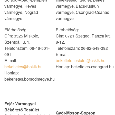
vármegye, Heves
vármegye, Bács-Kiskun
vármegye, Nógrád
vármegye, Csongrád-Csanád
vármegye
vármegye
Elérhetőség:
Elérhetőség:
Cím: 3525 Miskolc,
Cím: 6721 Szeged, Párizsi krt.
Szentpáli u. 1.
8-12.
Telefonszám: 06-46-501-
Telefonszám: 06-62-549-392
091
E-mail:
E-mail:
bekelteto.testulet@cskik.hu
bekeltetes@bokik.hu
Honlap: bekeltetes-csongrad.hu
Honlap:
bekeltetes.borsodmegye.hu
Fejér Vármegyei
Békéltető Testület
Győr-Moson-Sopron