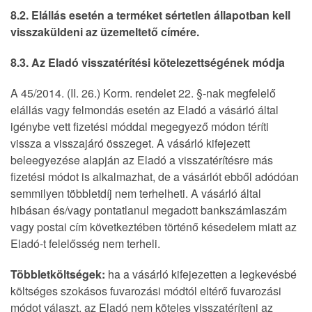
8.2. Elállás esetén a terméket sértetlen állapotban kell
visszaküldeni az üzemeltető címére.
8.3. Az Eladó visszatérítési kötelezettségének módja
A 45/2014. (II. 26.) Korm. rendelet 22. §-nak megfelelő
elállás vagy felmondás esetén az Eladó a vásárló által
igénybe vett fizetési móddal megegyező módon téríti
vissza a visszajáró összeget. A vásárló kifejezett
beleegyezése alapján az Eladó a visszatérítésre más
fizetési módot is alkalmazhat, de a vásárlót ebből adódóan
semmilyen többletdíj nem terhelheti. A vásárló által
hibásan és/vagy pontatlanul megadott bankszámlaszám
vagy postai cím következtében történő késedelem miatt az
Eladó-t felelősség nem terheli.
Többletköltségek:
ha a vásárló kifejezetten a legkevésbé
költséges szokásos fuvarozási módtól eltérő fuvarozási
módot választ, az Eladó nem köteles visszatéríteni az