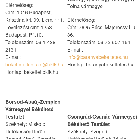
Elérhetőség:
Tolna vármegye
Cím: 1016 Budapest,
Krisztina krt. 99. I. em. 111.
Elérhetőség:
Levelezési cím: 1253
Cím: 7625 Pécs, Majorossy I. u.
Budapest, Pf.:10.
36.
Telefonszám: 06-1-488-
Telefonszám: 06-72-507-154
2131
E-mail:
E-mail:
info@baranyabekeltetes.hu
bekelteto.testulet@bkik.hu
Honlap: baranyabekeltetes.hu
Honlap: bekeltet.bkik.hu
Borsod-Abaúj-Zemplén
Vármegyei Békéltető
Testület
Csongrád-Csanád Vármegyei
Székhely: Miskolc
Békéltető Testület
Illetékességi terület:
Székhely: Szeged
Borsod-Abaúj-Zemplén
Illetékességi terület: Békés