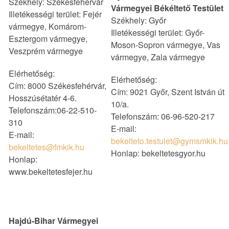
Székhely: Székesfehérvár
Vármegyei Békéltető Testület
Illetékességi terület: Fejér
Székhely: Győr
vármegye, Komárom-
Illetékességi terület: Győr-
Esztergom vármegye,
Moson-Sopron vármegye, Vas
Veszprém vármegye
vármegye, Zala vármegye
Elérhetőség:
Elérhetőség:
Cím: 8000 Székesfehérvár,
Cím: 9021 Győr, Szent István út
Hosszúsétatér 4-6.
10/a.
Telefonszám:06-22-510-
Telefonszám: 06-96-520-217
310
E-mail:
E-mail:
bekelteto.testulet@gymsmkik.hu
bekeltetes@fmkik.hu
Honlap: bekeltetesgyor.hu
Honlap:
www.bekeltetesfejer.hu
Hajdú-Bihar Vármegyei