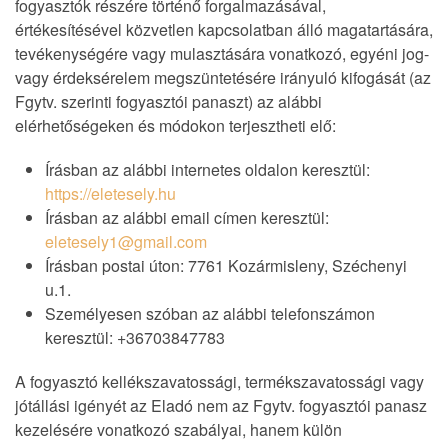
fogyasztók részére történő forgalmazásával,
értékesítésével közvetlen kapcsolatban álló magatartására,
tevékenységére vagy mulasztására vonatkozó, egyéni jog-
vagy érdeksérelem megszüntetésére irányuló kifogását (az
Fgytv. szerinti fogyasztói panaszt) az alábbi
elérhetőségeken és módokon terjesztheti elő:
Írásban az alábbi internetes oldalon keresztül:
https://eletesely.hu
Írásban az alábbi email címen keresztül:
eletesely1@gmail.com
Írásban postai úton: 7761 Kozármisleny, Széchenyi
u.1.
Személyesen szóban az alábbi telefonszámon
keresztül: +36703847783
A fogyasztó kellékszavatossági, termékszavatossági vagy
jótállási igényét az Eladó nem az Fgytv. fogyasztói panasz
kezelésére vonatkozó szabályai, hanem külön