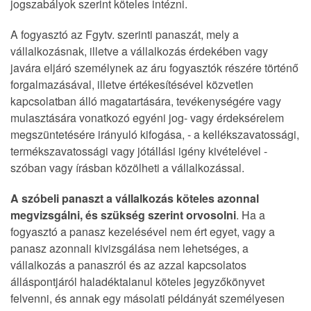
jogszabályok szerint köteles intézni.
A fogyasztó az Fgytv. szerinti panaszát, mely a
vállalkozásnak, illetve a vállalkozás érdekében vagy
javára eljáró személynek az áru fogyasztók részére történő
forgalmazásával, illetve értékesítésével közvetlen
kapcsolatban álló magatartására, tevékenységére vagy
mulasztására vonatkozó egyéni jog- vagy érdeksérelem
megszüntetésére irányuló kifogása, - a kellékszavatossági,
termékszavatossági vagy jótállási igény kivételével -
szóban vagy írásban közölheti a vállalkozással.
A szóbeli panaszt a vállalkozás köteles azonnal
megvizsgálni, és szükség szerint orvosolni
. Ha a
fogyasztó a panasz kezelésével nem ért egyet, vagy a
panasz azonnali kivizsgálása nem lehetséges, a
vállalkozás a panaszról és az azzal kapcsolatos
álláspontjáról haladéktalanul köteles jegyzőkönyvet
felvenni, és annak egy másolati példányát személyesen