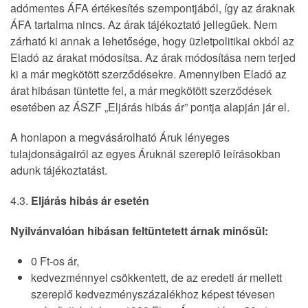
adómentes ÁFA értékesítés szempontjából, így az áraknak
ÁFA tartalma nincs. Az árak tájékoztató jellegűek. Nem
zárható ki annak a lehetősége, hogy üzletpolitikai okból az
Eladó az árakat módosítsa. Az árak módosítása nem terjed
ki a már megkötött szerződésekre. Amennyiben Eladó az
árat hibásan tüntette fel, a már megkötött szerződések
esetében az ÁSZF „Eljárás hibás ár” pontja alapján jár el.
A honlapon a megvásárolható Áruk lényeges
tulajdonságairól az egyes Áruknál szereplő leírásokban
adunk tájékoztatást.
4.3.
Eljárás hibás ár esetén
Nyilvánvalóan hibásan feltüntetett árnak minősül:
0 Ft-os ár,
kedvezménnyel csökkentett, de az eredeti ár mellett
szereplő kedvezményszázalékhoz képest tévesen