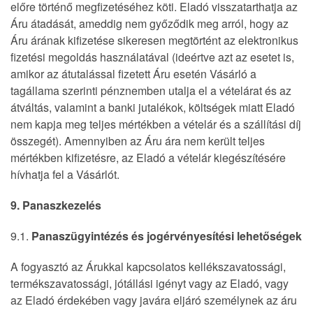
előre történő megfizetéséhez köti. Eladó visszatarthatja az
Áru átadását, ameddig nem győződik meg arról, hogy az
Áru árának kifizetése sikeresen megtörtént az elektronikus
fizetési megoldás használatával (ideértve azt az esetet is,
amikor az átutalással fizetett Áru esetén Vásárló a
tagállama szerinti pénznemben utalja el a vételárat és az
átváltás, valamint a banki jutalékok, költségek miatt Eladó
nem kapja meg teljes mértékben a vételár és a szállítási díj
összegét). Amennyiben az Áru ára nem került teljes
mértékben kifizetésre, az Eladó a vételár kiegészítésére
hívhatja fel a Vásárlót.
9. Panaszkezelés
9.1.
Panaszügyintézés és jogérvényesítési lehetőségek
A fogyasztó az Árukkal kapcsolatos kellékszavatossági,
termékszavatossági, jótállási igényt vagy az Eladó, vagy
az Eladó érdekében vagy javára eljáró személynek az áru