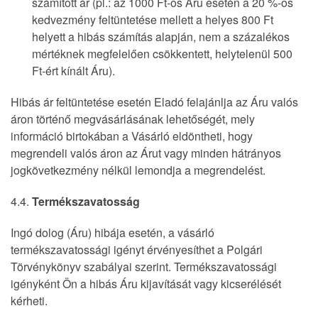
számított ár (pl.: az 1000 Ft-os Áru esetén a 20 %-os
kedvezmény feltüntetése mellett a helyes 800 Ft
helyett a hibás számítás alapján, nem a százalékos
mértéknek megfelelően csökkentett, helytelenül 500
Ft-ért kínált Áru).
Hibás ár feltüntetése esetén Eladó felajánlja az Áru valós
áron történő megvásárlásának lehetőségét, mely
információ birtokában a Vásárló eldöntheti, hogy
megrendeli valós áron az Árut vagy minden hátrányos
jogkövetkezmény nélkül lemondja a megrendelést.
4.4.
Termékszavatosság
Ingó dolog (Áru) hibája esetén, a vásárló
termékszavatossági igényt érvényesíthet a Polgári
Törvénykönyv szabályai szerint. Termékszavatossági
igényként Ön a hibás Áru kijavítását vagy kicserélését
kérheti.