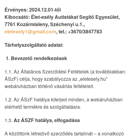
Érvényes: 2024.12.01-től
Kibocsátó: Élet-esély Autistákat Segítő Egyesület,
7761 Kozármisleny, Széchenyi u.1.,
eletesely1@gmail.com
, tel.: +3670/3847783
Tárhelyszolgáltató adatai:
1. Bevezető rendelkezések
1.1. Az Általános Szerződési Feltételek (a továbbiakban:
ÁSzF) célja, hogy szabályozza az „eletesely.hu”
webáruházban történő vásárlás feltételeit.
1.2. Az ÁSzF hatálya kiterjed minden, a webáruházban
elérhető termékre és szolgáltatásra.
1.3.
A
z ÁSZF hatálya, elfogadása
A közöttünk létrejövő szerződés tartalmát – a vonatkozó