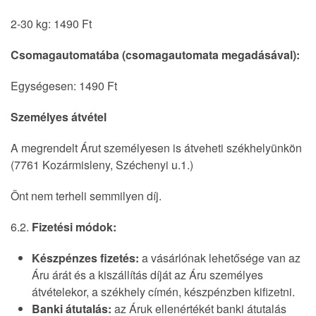
2-30 kg: 1490 Ft
Csomagautomatába (csomagautomata megadásával):
Egységesen: 1490 Ft
Személyes átvétel
A megrendelt Árut személyesen is átveheti székhelyünkön
(7761 Kozármisleny, Széchenyi u.1.)
Önt nem terheli semmilyen díj.
6.2.
Fizetési módok:
Készpénzes fizetés:
a vásárlónak lehetősége van az
Áru árát és a kiszállítás díját az Áru személyes
átvételekor, a székhely címén, készpénzben kifizetni.
Banki átutalás:
az Áruk ellenértékét banki átutalás