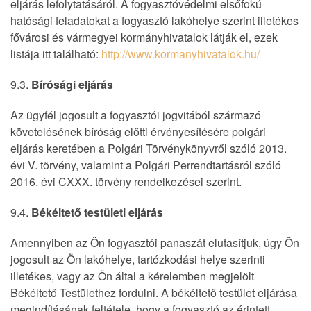
eljárás lefolytatásáról. A fogyasztóvédelmi elsőfokú
hatósági feladatokat a fogyasztó lakóhelye szerint illetékes
fővárosi és vármegyei kormányhivatalok látják el, ezek
listája itt található:
http://www.kormanyhivatalok.hu/
9.3.
Bírósági eljárás
Az ügyfél jogosult a fogyasztói jogvitából származó
követelésének bíróság előtti érvényesítésére polgári
eljárás keretében a Polgári Törvénykönyvről szóló 2013.
évi V. törvény, valamint a Polgári Perrendtartásról szóló
2016. évi CXXX. törvény rendelkezései szerint.
9.4.
Békéltető testületi eljárás
Amennyiben az Ön fogyasztói panaszát elutasítjuk, úgy Ön
jogosult az Ön lakóhelye, tartózkodási helye szerinti
illetékes, vagy az Ön által a kérelemben megjelölt
Békéltető Testülethez fordulni. A békéltető testület eljárása
megindításának feltétele, hogy a fogyasztó az érintett