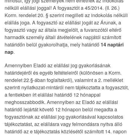
minősül, így jogi személyek nem élhetnek az indokolás
nélküli elállási joggal! A fogyasztót a 45/2014. (II. 26.)
Korm. rendelet 20. § szerint megilleti az indokolás nélküli
elállás joga. A fogyasztó az elállási jogát az Árunak, a
fogyasztó vagy az általa megjelölt, a fuvarozótól eltérő
harmadik személy általi átvételének napjától számított
határidőn belül gyakorolhatja, mely határidő
14 naptári
nap
.
Amennyiben Eladó az elállási jog gyakorlásának
határidejéről és egyéb feltételeiről (különösen a Korm.
rendelet 22.§-ában foglaltakról), valamint a 2. melléklet
szerinti nyilatkozat-mintáról nem tájékoztatta a fogyasztót,
a fentiekben írt elállási határidő 12 hónappal
meghosszabbodik. Amennyiben az Eladó az elállási
határidő lejártát követő 12 hónapon belül megadta a
fogyasztónak az elállási jog gyakorlásával kapcsolatos
tájékoztatást, az elállásra vagy felmondásra nyitva álló
határidő az e tájékoztatás közlésétől számított 14. napon