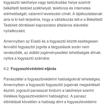
fogyasztó lakóhelye vagy tartózkodási helye szerinti
békéltető testület székhelyét, telefonos és internetes
elérhetőségét, valamint levelezési címét. A tájékoztatásnak
arra is ki kell terjednie, hogy a vállalkozás tett-e a Békéltető
Testületi döntéssel kapcsolatos általános alávetési
nyilatkozatot.
Amennyiben az Eladó és a fogyasztó között esetlegesen
fennálló fogyasztói jogvita a tárgyalások során nem
rendeződik, az alábbi jogérvényesítési lehetőségek állnak
nyitva a fogyasztó számára:
9.2.
Fogyasztóvédelmi eljárás
Panasztétel a fogyasztóvédelmi hatóságoknál lehetséges.
Amennyiben a fogyasztó fogyasztói jogainak megsértését
észleli, jogosult panasszal fordulni a lakóhelye szerint
illetékes fogyasztóvédelmi hatósághoz. A panasz
elbírálását követően a hatóság dönt a fogyasztóvédelmi