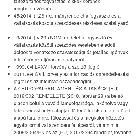
tartozó tartós fogyasztási cikkek körének
meghatározásáról
45/2014. (II.26.) kormányrendelet a fogyasztó és a
vállalkozás közötti szerződések részletes szabályairól
19/2014. (IV.29.) NGM rendelet a fogyasztó és
vállalkozás közötti szerződés keretében eladott
dolgokra vonatkozó szavatossági és jótállási igények
intézésének eljárási szabályairól
1999. évi LXXVI. törvény a szerzői jogról
2011. évi CXII. törvény az információs önrendelkezési
jogról és az információszabadságról
AZ EURÓPAI PARLAMENT ÉS A TANÁCS (EU)
2018/302 RENDELETE (2018. február 28.) a belső
piacon belül a vevő állampolgársága, lakóhelye vagy
letelepedési helye alapján történő indokolatlan területi
alapú tartalomkorlátozással és a megkülönböztetés
egyéb formáival szembeni fellépésről, valamint a
2006/2004/EK és az (EU) 2017/2394 rendelet, továbbá