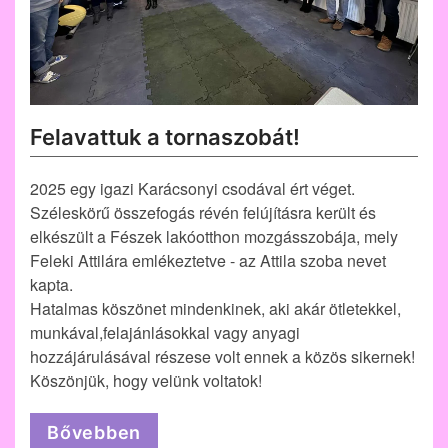
Felavattuk a tornaszobát!
2025 egy igazi Karácsonyi csodával ért véget.
Széleskörű összefogás révén felújításra került és
elkészült a Fészek lakóotthon mozgásszobája, mely
Feleki Attilára emlékeztetve - az Attila szoba nevet
kapta.
Hatalmas köszönet mindenkinek, aki akár ötletekkel,
munkával,felajánlásokkal vagy anyagi
hozzájárulásával részese volt ennek a közös sikernek!
Köszönjük, hogy velünk voltatok!
Bővebben