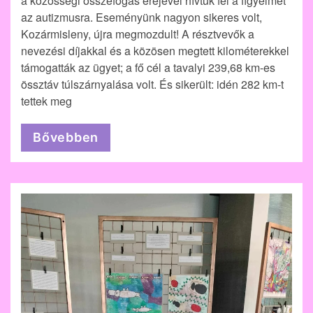
a közösségi összefogás erejével hívtuk fel a figyelmet
az autizmusra. Eseményünk nagyon sikeres volt,
Kozármisleny, újra megmozdult! A résztvevők a
nevezési díjakkal és a közösen megtett kilométerekkel
támogatták az ügyet; a fő cél a tavalyi 239,68 km-es
össztáv túlszárnyalása volt. És sikerült: idén 282 km-t
tettek meg
Bővebben