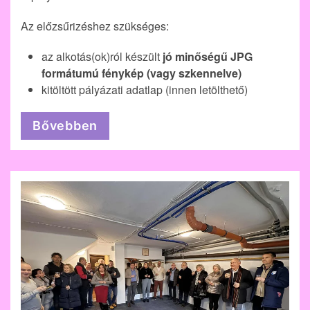
Az előzsűrizéshez szükséges:
az alkotás(ok)ról készült
jó minőségű JPG
formátumú fénykép (vagy szkennelve)
kitöltött pályázati adatlap (innen letölthető)
Bővebben