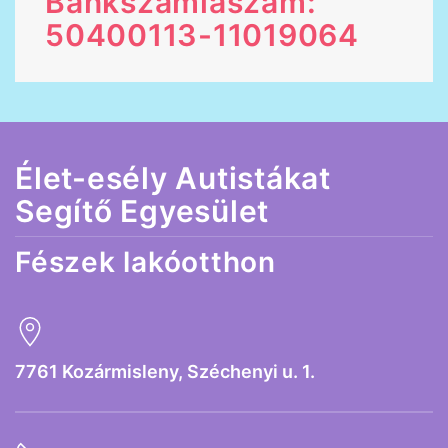
Bankszámlaszám:
50400113-11019064
Élet-esély Autistákat
Segítő Egyesület
Fészek lakóotthon
7761 Kozármisleny, Széchenyi u. 1.