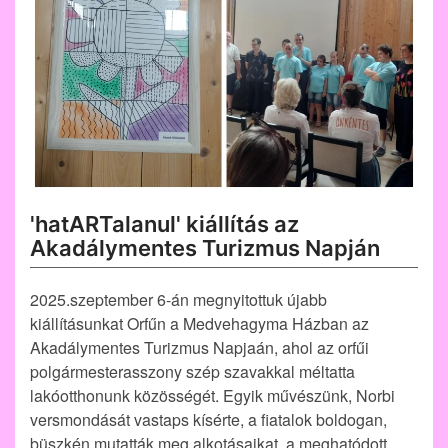
'hatARTalanul' kiállítás az
Akadálymentes Turizmus Napján
2025.szeptember 6-án megnyitottuk újabb
kiállításunkat Orfűn a Medvehagyma Házban az
Akadálymentes Turizmus Napjaán, ahol az orfűi
polgármesterasszony szép szavakkal méltatta
lakóotthonunk közösségét. Egyik művészünk, Norbi
versmondását vastaps kísérte, a fiatalok boldogan,
büszkén mutatták meg alkotásaikat, a meghatódott