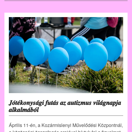
𝑱𝒐́𝒕𝒆́𝒌𝒐𝒏𝒚𝒔𝒂́𝒈𝒊 𝒇𝒖𝒕𝒂́𝒔 𝒂𝒛 𝒂𝒖𝒕𝒊𝒛𝒎𝒖𝒔 𝒗𝒊𝒍𝒂́𝒈𝒏𝒂𝒑𝒋𝒂
𝒂𝒍𝒌𝒂𝒍𝒎𝒂́𝒃𝒐́𝒍
Április 11-én, a Kozármislenyi Művelődési Központnál,