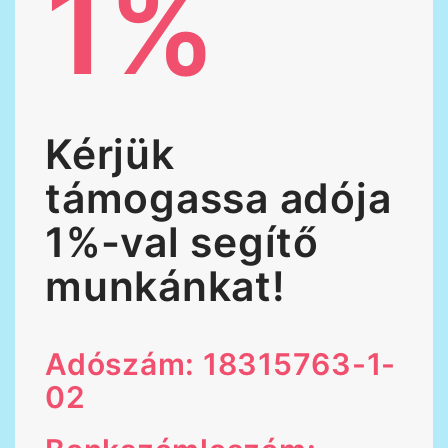
1%
Kérjük
támogassa adója
1%-val segítő
munkánkat!
Adószám: 18315763-1-
02