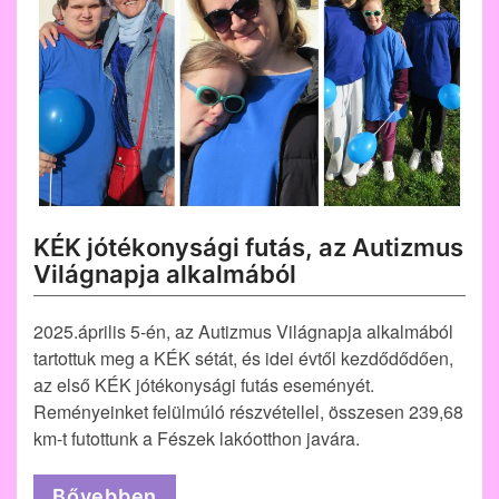
KÉK jótékonysági futás, az Autizmus
Világnapja alkalmából
2025.április 5-én, az Autizmus Világnapja alkalmából
tartottuk meg a KÉK sétát, és idei évtől kezdődődően,
az első KÉK jótékonysági futás eseményét.
Reményeinket felülmúló részvétellel, összesen 239,68
km-t futottunk a Fészek lakóotthon javára.
Bővebben