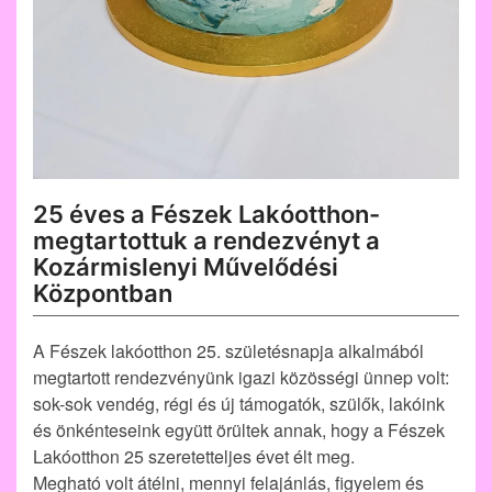
25 éves a Fészek Lakóotthon-
megtartottuk a rendezvényt a
Kozármislenyi Művelődési
Központban
A Fészek lakóotthon 25. születésnapja alkalmából
megtartott rendezvényünk igazi közösségi ünnep volt:
sok-sok vendég, régi és új támogatók, szülők, lakóink
és önkénteseink együtt örültek annak, hogy a Fészek
Lakóotthon 25 szeretetteljes évet élt meg.
Megható volt átélni, mennyi felajánlás, figyelem és