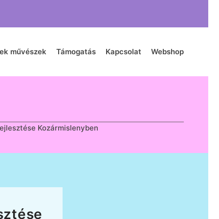
zek művészek
Támogatás
Kapcsolat
Webshop
 fejlesztése Kozármislenyben
esztése