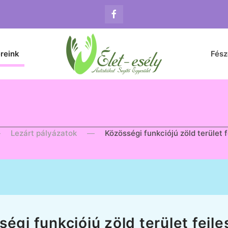
reink
Fés
Lezárt pályázatok
Közösségi funkciójú zöld terület
égi funkciójú zöld terület fejl