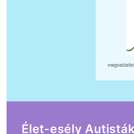
megvalósítot
Élet-esély Autistá