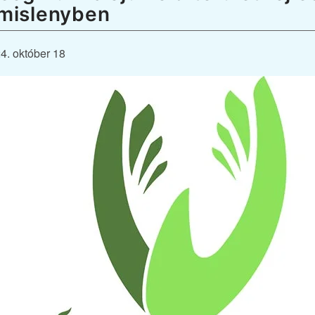
mislenyben
4. október 18