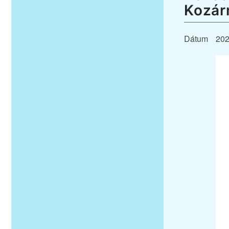
Kozár
Dátum
202