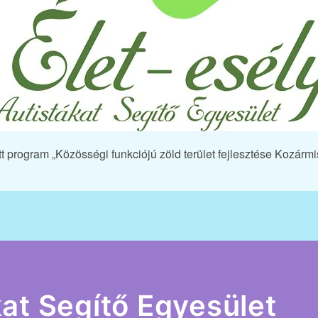
t program „Közösségi funkciójú zöld terület fejlesztése Kozárm
kat Segítő Egyesület