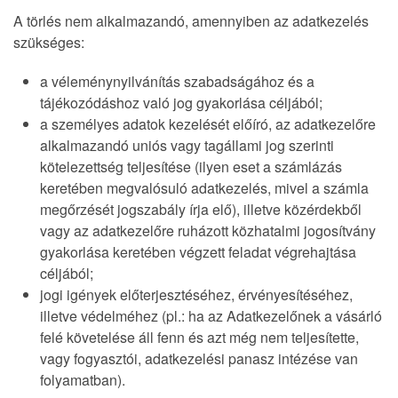
A törlés nem alkalmazandó, amennyiben az adatkezelés
szükséges:
a véleménynyilvánítás szabadságához és a
tájékozódáshoz való jog gyakorlása céljából;
a személyes adatok kezelését előíró, az adatkezelőre
alkalmazandó uniós vagy tagállami jog szerinti
kötelezettség teljesítése (ilyen eset a számlázás
keretében megvalósuló adatkezelés, mivel a számla
megőrzését jogszabály írja elő), illetve közérdekből
vagy az adatkezelőre ruházott közhatalmi jogosítvány
gyakorlása keretében végzett feladat végrehajtása
céljából;
jogi igények előterjesztéséhez, érvényesítéséhez,
illetve védelméhez (pl.: ha az Adatkezelőnek a vásárló
felé követelése áll fenn és azt még nem teljesítette,
vagy fogyasztói, adatkezelési panasz intézése van
folyamatban).