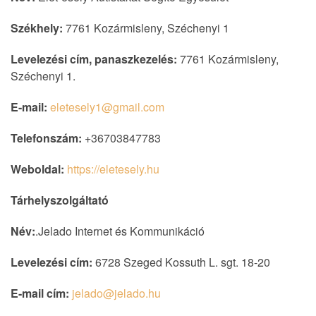
Székhely:
7761 Kozármisleny, Széchenyi 1
Levelezési cím, panaszkezelés:
7761 Kozármisleny,
Széchenyi 1.
E-mail:
eletesely1@gmail.com
Telefonszám:
+36703847783
Weboldal:
https://eletesely.hu
Tárhelyszolgáltató
Név:
.Jelado Internet és Kommunikáció
Levelezési cím:
6728 Szeged Kossuth L. sgt. 18-20
E-mail cím:
jelado@jelado.hu