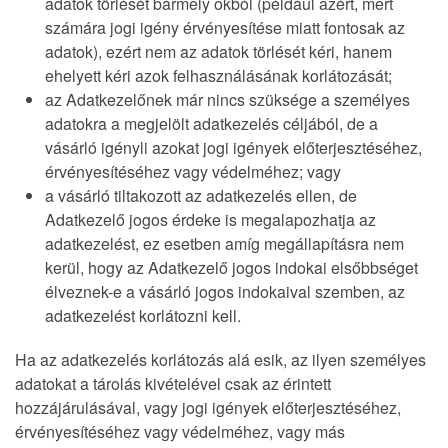
adatok törlését bármely okból (például azért, mert
számára jogi igény érvényesítése miatt fontosak az
adatok), ezért nem az adatok törlését kéri, hanem
ehelyett kéri azok felhasználásának korlátozását;
az Adatkezelőnek már nincs szüksége a személyes
adatokra a megjelölt adatkezelés céljából, de a
vásárló igényli azokat jogi igények előterjesztéséhez,
érvényesítéséhez vagy védelméhez; vagy
a vásárló tiltakozott az adatkezelés ellen, de
Adatkezelő jogos érdeke is megalapozhatja az
adatkezelést, ez esetben amíg megállapításra nem
kerül, hogy az Adatkezelő jogos indokai elsőbbséget
élveznek-e a vásárló jogos indokaival szemben, az
adatkezelést korlátozni kell.
Ha az adatkezelés korlátozás alá esik, az ilyen személyes
adatokat a tárolás kivételével csak az érintett
hozzájárulásával, vagy jogi igények előterjesztéséhez,
érvényesítéséhez vagy védelméhez, vagy más