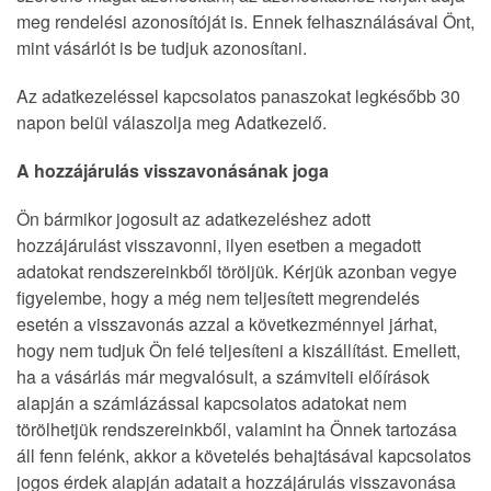
meg rendelési azonosítóját is. Ennek felhasználásával Önt,
mint vásárlót is be tudjuk azonosítani.
Az adatkezeléssel kapcsolatos panaszokat legkésőbb 30
napon belül válaszolja meg Adatkezelő.
A hozzájárulás visszavonásának joga
Ön bármikor jogosult az adatkezeléshez adott
hozzájárulást visszavonni, ilyen esetben a megadott
adatokat rendszereinkből töröljük. Kérjük azonban vegye
figyelembe, hogy a még nem teljesített megrendelés
esetén a visszavonás azzal a következménnyel járhat,
hogy nem tudjuk Ön felé teljesíteni a kiszállítást. Emellett,
ha a vásárlás már megvalósult, a számviteli előírások
alapján a számlázással kapcsolatos adatokat nem
törölhetjük rendszereinkből, valamint ha Önnek tartozása
áll fenn felénk, akkor a követelés behajtásával kapcsolatos
jogos érdek alapján adatait a hozzájárulás visszavonása