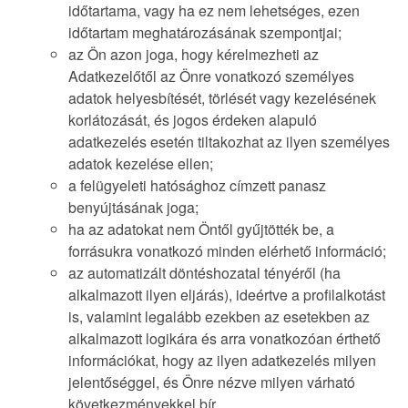
időtartama, vagy ha ez nem lehetséges, ezen
időtartam meghatározásának szempontjai;
az Ön azon joga, hogy kérelmezheti az
Adatkezelőtől az Önre vonatkozó személyes
adatok helyesbítését, törlését vagy kezelésének
korlátozását, és jogos érdeken alapuló
adatkezelés esetén tiltakozhat az ilyen személyes
adatok kezelése ellen;
a felügyeleti hatósághoz címzett panasz
benyújtásának joga;
ha az adatokat nem Öntől gyűjtötték be, a
forrásukra vonatkozó minden elérhető információ;
az automatizált döntéshozatal tényéről (ha
alkalmazott ilyen eljárás), ideértve a profilalkotást
is, valamint legalább ezekben az esetekben az
alkalmazott logikára és arra vonatkozóan érthető
információkat, hogy az ilyen adatkezelés milyen
jelentőséggel, és Önre nézve milyen várható
következményekkel bír.