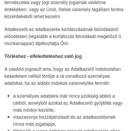
természetes vagy jogi személy jogainak védelme
érdekében, vagy az Unió, illetve valamely tagállam fontos
közérdekéből lehet kezelni.
Adatkezelő az adatkezelés korlátozásának feloldásáról
előzetesen (legalább a korlátozás feloldását megelőző 3
munkanappal) tájékoztatja Önt.
Törléshez - elfeledtetéshez való jog
A vásárló jogosult arra, hogy az Adatkezelő indokolatlan
késedelem nélkül törölje a rá vonatkozó személyes
adatokat, ha az alábbi indokok valamelyike fennáll:
a személyes adatokra már nincs szükség abból a
célból, amelyből azokat az Adatkezelő gyűjtötte vagy
más módon kezelte;
visszavonja hozzájárulását és az adatkezelésnek
nincs más jogalapja;
tiltakozik a jogos érdeken alapuló adatkezelés ellen,