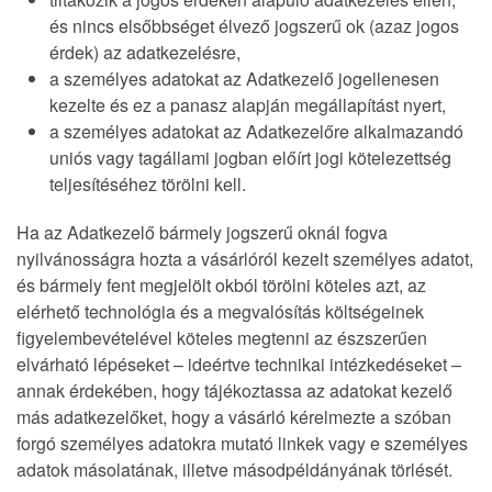
és nincs elsőbbséget élvező jogszerű ok (azaz jogos
érdek) az adatkezelésre,
a személyes adatokat az Adatkezelő jogellenesen
kezelte és ez a panasz alapján megállapítást nyert,
a személyes adatokat az Adatkezelőre alkalmazandó
uniós vagy tagállami jogban előírt jogi kötelezettség
teljesítéséhez törölni kell.
Ha az Adatkezelő bármely jogszerű oknál fogva
nyilvánosságra hozta a vásárlóról kezelt személyes adatot,
és bármely fent megjelölt okból törölni köteles azt, az
elérhető technológia és a megvalósítás költségeinek
figyelembevételével köteles megtenni az észszerűen
elvárható lépéseket – ideértve technikai intézkedéseket –
annak érdekében, hogy tájékoztassa az adatokat kezelő
más adatkezelőket, hogy a vásárló kérelmezte a szóban
forgó személyes adatokra mutató linkek vagy e személyes
adatok másolatának, illetve másodpéldányának törlését.