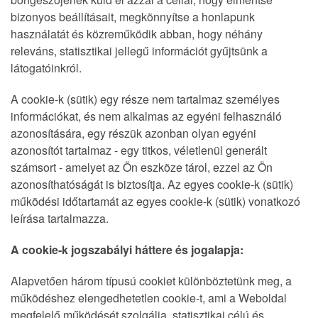
bizonyos beállításait, megkönnyítse a honlapunk
használatát és közreműködik abban, hogy néhány
releváns, statisztikai jellegű információt gyűjtsünk a
látogatóinkról.
A cookie-k (sütik) egy része nem tartalmaz személyes
információkat, és nem alkalmas az egyéni felhasználó
azonosítására, egy részük azonban olyan egyéni
azonosítót tartalmaz - egy titkos, véletlenül generált
számsort - amelyet az Ön eszköze tárol, ezzel az Ön
azonosíthatóságát is biztosítja. Az egyes cookie-k (sütik)
működési időtartamát az egyes cookie-k (sütik) vonatkozó
leírása tartalmazza.
A cookie-k jogszabályi háttere és jogalapja:
Alapvetően három típusú cookiet különböztetünk meg, a
működéshez elengedhetetlen cookie-t, ami a Weboldal
megfelelő működését szolgálja, statisztikai célú és