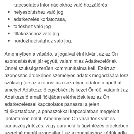
kapcsolatos információkhoz való hozzáférés
helyesbítéshez való jog
adatkezelés korlátozása,
törléshez való jog
tiltakozáshoz való jog
hordozhatósághoz való jog.
Amennyiben a vásárló, a jogaival élni kíván, az az Ön
azonosításával jár együtt, valamint az Adatkezelőnek
Önnel szükségszerűen kommunikálnia kell. Ezért az
azonosítás érdekében személyes adatok megadására lesz
szükség (de az azonosítás csak olyan adaton alapulhat,
amelyet Adatkezelő egyébként is kezel Önről), valamint az
Adatkezelő email fiókjában elérhetőek lesz az Ön
adatkezeléssel kapcsolatos panaszai a jelen
tájékoztatóban, a panaszokkal kapcsolatban megjelölt
időtartamon belül. Amennyiben Ön vásárlónk volt és
panaszügyintézés, vagy garanciális ügyintézés érdekében
szeretné magát azonosítani, az azonosításhoz kérjük adja