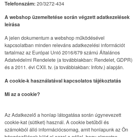
Telefonszám:
20/3272-434
A webshop üzemeltetése során végzett adatkezelések
leírása
A jelen dokumentum a webshop működésével
kapcsolatban minden releváns adatkezelési információt
tartalmaz az Európai Unió 2016/679 számú Általános
Adatvédelmi Rendelete (a továbbiakban: Rendelet, GDPR)
és a 2011. évi CXII. tv. (a továbbiakban: Infotv.) alapján.
A cookie-k használatával kapcsolatos tájékoztatás
Mi az a cookie?
Az Adatkezelő a honlap látogatása során úgynevezett
cookie-kat (sütiket) használ. A cookie betűből és
számokból álló információcsomag, amit honlapunk az Ön
böngészőjének küld el azzal a céllal, hogy elmentse